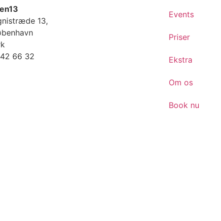
en13
Events
nistræde 13,
øbenhavn
Priser
rk
 42 66 32
Ekstra
Om os
Book nu