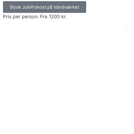
Book Julefrokost på Vandværket
Pris per person: Fra 1200 kr.
A
j
r
i
p
p
f
P